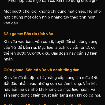
Phối hợp các mẹo bắn cá: Khi nào dùng chiêu gì?
Một người chơi giỏi không chỉ dùng một chiêu. Họ phối
hợp chúng một cách nhịp nhàng tùy theo tình hình
ván đấu.
Đầu game: Bắn ria tích vốn
Khi vừa vào bàn, vốn còn ít, tuyệt đối chỉ dùng súng
cấp 1-2 để
bắn ria
. Mục tiêu là tích lũy vốn từ từ, có
thể lên được 50k-100k xu. Giai đoạn này cần sự kiên
nhẫn.
Giữa game: Săn cá vừa và canh tăng đạn
Khi vốn đã ổn định, hãy nâng cấp súng lên mức 4-5.
Bắt đầu nhắm vào những con cá tầm trung. Vẫn kết
hợp bắn ria cá nhỏ khi không có mục tiêu ngon, và
sẵn sàng dùng chiến thuật
bắn tăng đạn
khi có cơ hội.