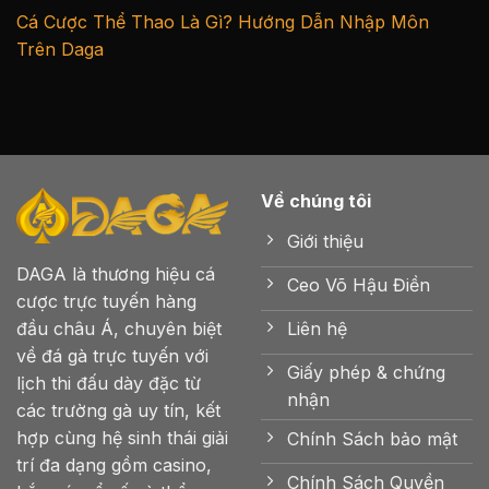
Cá Cược Thể Thao Là Gì? Hướng Dẫn Nhập Môn
Trên Daga
Về chúng tôi
Giới thiệu
DAGA
là thương hiệu cá
Ceo Võ Hậu Điền
cược trực tuyến hàng
đầu châu Á, chuyên biệt
Liên hệ
về đá gà trực tuyến với
Giấy phép & chứng
lịch thi đấu dày đặc từ
nhận
các trường gà uy tín, kết
hợp cùng hệ sinh thái giải
Chính Sách bảo mật
trí đa dạng gồm casino,
Chính Sách Quyền