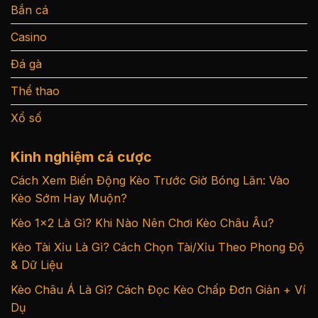
Bắn cá
Casino
Đá gà
Thể thao
Xổ số
Kinh nghiệm cá cược
Cách Xem Biến Động Kèo Trước Giờ Bóng Lăn: Vào
Kèo Sớm Hay Muộn?
Kèo 1×2 Là Gì? Khi Nào Nên Chơi Kèo Châu Âu?
Kèo Tài Xỉu Là Gì? Cách Chọn Tài/Xỉu Theo Phong Độ
& Dữ Liệu
Kèo Châu Á Là Gì? Cách Đọc Kèo Chấp Đơn Giản + Ví
Dụ