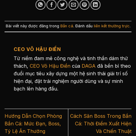
Bài viết này được đăng trong
Bắn cá
. Đánh dấu
liên kết thường trực
.
CEO VÕ HẬU ĐIỀN
Từ niềm đam mê công nghệ và tinh thần dám thử
thách,
CEO Võ Hậu Điền
của
DAGA
đã bền bỉ theo
đuổi mục tiêu xây dựng một hệ sinh thái giải trí số
hiện đại, đặt trải nghiệm người dùng và sự minh
bạch lên hàng đầu.
Hướng Dẫn Chọn Phòng
Cách Săn Boss Trong Bắn
Bắn Cá: Mức Đạn, Boss,
Cá: Thời Điểm Xuất Hiện
Tỷ Lệ Ăn Thưởng
Và Chiến Thuật