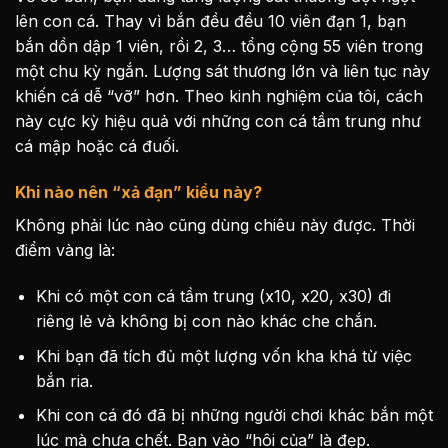
lên con cá. Thay vì bắn đều đều 10 viên đạn 1, bạn
bắn dồn dập 1 viên, rồi 2, 3… tổng cộng 55 viên trong
một chu kỳ ngắn. Lượng sát thương lớn và liên tục này
khiến cá dễ “vỡ” hơn. Theo kinh nghiệm của tôi, cách
này cực kỳ hiệu quả với những con cá tầm trung như
cá mập hoặc cá đuối.
Khi nào nên “xả đạn” kiểu này?
Không phải lúc nào cũng dùng chiêu này được. Thời
điểm vàng là:
Khi có một con cá tầm trung (x10, x20, x30) đi
riêng lẻ và không bị con nào khác che chắn.
Khi bạn đã tích đủ một lượng vốn kha khá từ việc
bắn ria.
Khi con cá đó đã bị những người chơi khác bắn một
lúc mà chưa chết. Bạn vào “hôi của” là đẹp.