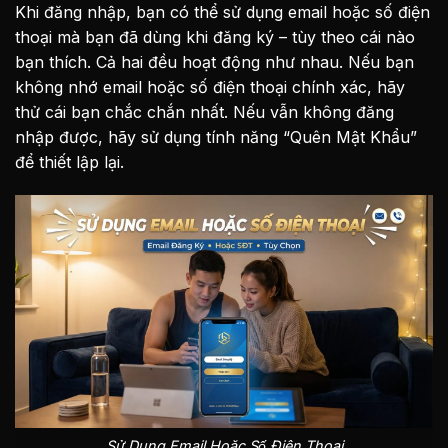
Khi đăng nhập, bạn có thể sử dụng email hoặc số điện
thoại mà bạn đã dùng khi đăng ký – tùy theo cái nào
bạn thích. Cả hai đều hoạt động như nhau. Nếu bạn
không nhớ email hoặc số điện thoại chính xác, hãy
thử cái bạn chắc chắn nhất. Nếu vẫn không đăng
nhập được, hãy sử dụng tính năng “Quên Mật Khẩu”
để thiết lập lại.
Sử Dụng Email Hoặc Số Điện Thoại