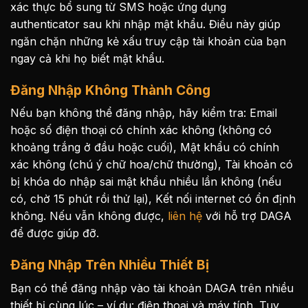
xác thực bổ sung từ SMS hoặc ứng dụng
authenticator sau khi nhập mật khẩu. Điều này giúp
ngăn chặn những kẻ xấu truy cập tài khoản của bạn
ngay cả khi họ biết mật khẩu.
Đăng Nhập Không Thành Công
Nếu bạn không thể đăng nhập, hãy kiểm tra: Email
hoặc số điện thoại có chính xác không (không có
khoảng trắng ở đầu hoặc cuối), Mật khẩu có chính
xác không (chú ý chữ hoa/chữ thường), Tài khoản có
bị khóa do nhập sai mật khẩu nhiều lần không (nếu
có, chờ 15 phút rồi thử lại), Kết nối internet có ổn định
không. Nếu vẫn không được,
liên hệ
với hỗ trợ DAGA
để được giúp đỡ.
Đăng Nhập Trên Nhiều Thiết Bị
Bạn có thể đăng nhập vào tài khoản DAGA trên nhiều
thiết bị cùng lúc – ví dụ: điện thoại và máy tính. Tuy