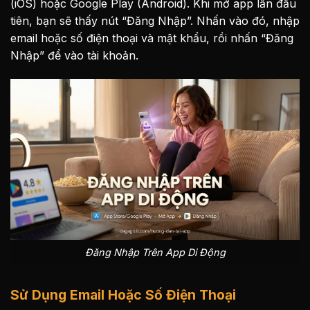
(iOS) hoặc Google Play (Android). Khi mở app lần đầu
tiên, bạn sẽ thấy nút “Đăng Nhập”. Nhấn vào đó, nhập
email hoặc số điện thoại và mật khẩu, rồi nhấn “Đăng
Nhập” để vào tài khoản.
Đăng Nhập Trên App Di Động
Sử Dụng Email Hoặc Số Điện Thoại