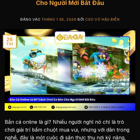
Cho Người Mới Bắt Đầu
ĐĂNG VÀO
THÁNG 1 26, 2026
BỞI
CEO VÕ HẬU ĐIỀN
26
Th1
Bắn cá online là gì? Nhiều người nghĩ nó chỉ là trò
chơi giải trí bấm chuột mua vui, nhưng với dân trong
nghề, đây là một cuộc đi săn thực thụ nơi kỹ năng,