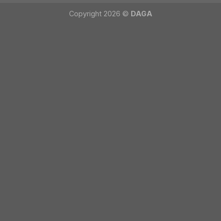
Copyright 2026 ©
DAGA