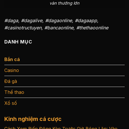
vàn thưởng lớn
#daga, #dagalive, #dagaonline, #dagaapp,
#casinotructuyen, #bancaonline, #thethaoonline
DANH MỤC
Bắn cá
Casino
Đá gà
Thể thao
Xổ số
Kinh nghiệm cá cược
Cách Xem Biến Động Kèo Trước Giờ Bóng Lăn: Vào