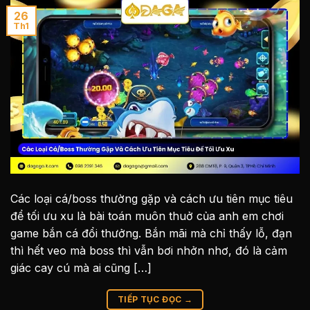
26
Th1
Các loại cá/boss thường gặp và cách ưu tiên mục tiêu
để tối ưu xu là bài toán muôn thuở của anh em chơi
game bắn cá đổi thưởng. Bắn mãi mà chỉ thấy lỗ, đạn
thì hết veo mà boss thì vẫn bơi nhởn nhơ, đó là cảm
giác cay cú mà ai cũng […]
TIẾP TỤC ĐỌC
→