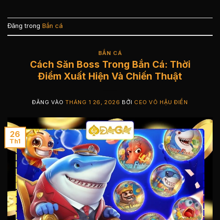
Đăng trong
Bắn cá
BẮN CÁ
Cách Săn Boss Trong Bắn Cá: Thời
Điểm Xuất Hiện Và Chiến Thuật
ĐĂNG VÀO
THÁNG 1 26, 2026
BỞI
CEO VÕ HẬU ĐIỀN
26
Th1