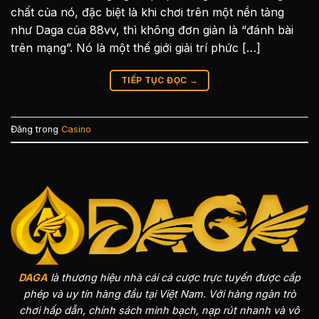
chất của nó, đặc biệt là khi chơi trên một nền tảng
như Daga của 88vv, thì không đơn giản là “đánh bài
trên mạng”. Nó là một thế giới giải trí phức […]
TIẾP TỤC ĐỌC
→
Đăng trong
Casino
DAGA
là thương hiệu nhà cái cá cược trực tuyến được cấp
phép và uy tín hàng đầu tại Việt Nam. Với hàng ngàn trò
chơi hấp dẫn, chính sách minh bạch, nạp rút nhanh và vô