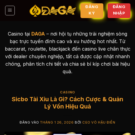
Bỏ
ĐĂNG
ĐĂNG
qua
KÝ
NHẬP
nội
dung
Casino tại
DAGA
– nơi hội tụ những trải nghiệm sòng
bạc trực tuyến đỉnh cao và xu hướng hot nhất. Từ
baccarat, roulette, blackjack đến casino live chân thực
với dealer chuyên nghiệp, tất cả được cập nhật nhanh
chóng, phân tích chi tiết và chia sẻ bí kíp chơi bài hiệu
quả.
CASINO
Sicbo Tài Xỉu Là Gì? Cách Cược & Quản
Lý Vốn Hiệu Quả
ĐĂNG VÀO
THÁNG 1 26, 2026
BỞI
CEO VÕ HẬU ĐIỀN