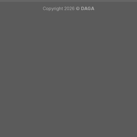
Copyright 2026 ©
DAGA