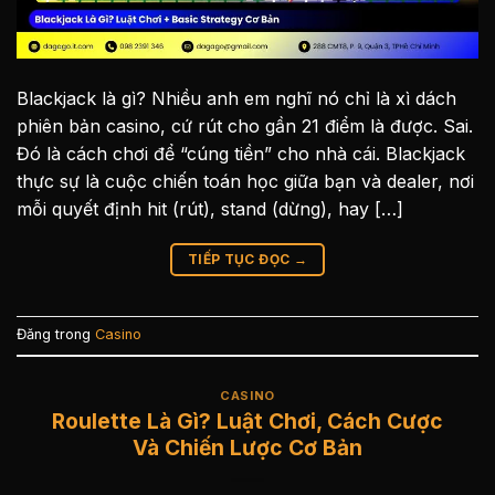
Blackjack là gì? Nhiều anh em nghĩ nó chỉ là xì dách
phiên bản casino, cứ rút cho gần 21 điểm là được. Sai.
Đó là cách chơi để “cúng tiền” cho nhà cái. Blackjack
thực sự là cuộc chiến toán học giữa bạn và dealer, nơi
mỗi quyết định hit (rút), stand (dừng), hay […]
TIẾP TỤC ĐỌC
→
Đăng trong
Casino
CASINO
Roulette Là Gì? Luật Chơi, Cách Cược
Và Chiến Lược Cơ Bản