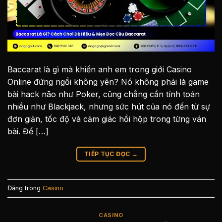
Baccarat là gì mà khiến anh em trong giới Casino
Online đứng ngồi không yên? Nó không phải là game
bài hack não như Poker, cũng chẳng cần tính toán
nhiều như Blackjack, nhưng sức hút của nó đến từ sự
đơn giản, tốc độ và cảm giác hồi hộp trong từng ván
bài. Để […]
TIẾP TỤC ĐỌC
→
Đăng trong
Casino
CASINO