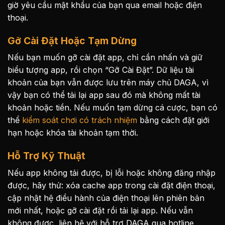
giờ yêu cầu mật khẩu của bạn qua email hoặc điện
thoại.
Gỡ Cài Đặt Hoặc Tạm Dừng
Nếu bạn muốn gỡ cài đặt app, chỉ cần nhấn và giữ
biểu tượng app, rồi chọn “Gỡ Cài Đặt”. Dữ liệu tài
khoản của bạn vẫn được lưu trên máy chủ DAGA, vì
vậy bạn có thể tải lại app sau đó mà không mất tài
khoản hoặc tiền. Nếu muốn tạm dừng cá cược, bạn có
thể
kiểm soát chơi có trách nhiệm
bằng cách đặt giới
hạn hoặc khóa tài khoản tạm thời.
Hỗ Trợ Kỹ Thuật
Nếu app không tải được, bị lỗi hoặc không đăng nhập
được, hãy thử: xóa cache app trong cài đặt điện thoại,
cập nhật hệ điều hành của điện thoại lên phiên bản
mới nhất, hoặc gỡ cài đặt rồi tải lại app. Nếu vẫn
không được,
liên hệ
với hỗ trợ DAGA qua hotline