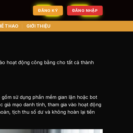
ĐĂNG KÝ
ĐĂNG NHẬP
HỂ THAO
GIỚI THIỆU
bảo hoạt động công bằng cho tất cả thành
o gồm sử dụng phần mềm gian lận hoặc bot
oặc giả mạo danh tính, tham gia vào hoạt động
ản, tịch thu số dư và không hoàn lại tiền