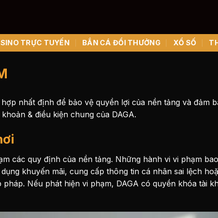
SINO TRỰC TUYẾN
BẮN CÁ ĐỔI THƯỞNG
XỔ SỐ
T
M
 hợp nhất định để bảo vệ quyền lợi của nền tảng và đảm 
 khoản & điều kiện
chung của DAGA.
hơi
ạm các quy định của nền tảng. Những hành vi vi phạm ba
lợi dụng khuyến mãi, cung cấp thông tin cá nhân sai lệch h
p pháp. Nếu phát hiện vi phạm, DAGA có quyền khóa tài kho