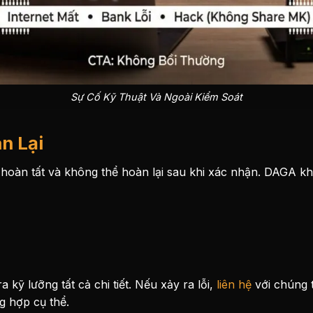
Sự Cố Kỹ Thuật Và Ngoài Kiểm Soát
n Lại
à hoàn tất và không thể hoàn lại sau khi xác nhận. DAGA k
a kỹ lưỡng tất cả chi tiết. Nếu xảy ra lỗi,
liên hệ
với chúng t
g hợp cụ thể.