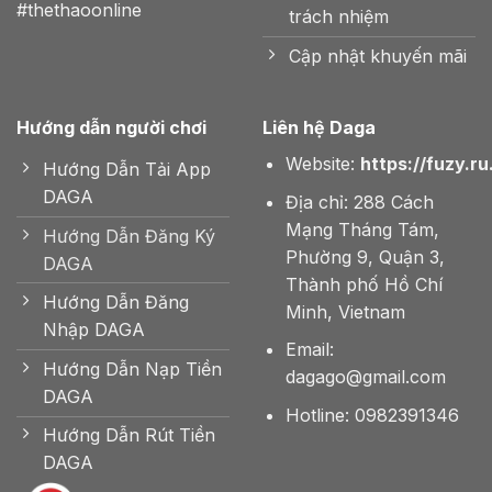
#thethaoonline
trách nhiệm
Cập nhật khuyến mãi
Hướng dẫn người chơi
Liên hệ Daga
Website:
https://fuzy.r
Hướng Dẫn Tải App
DAGA
Địa chỉ:
288 Cách
Mạng Tháng Tám,
Hướng Dẫn Đăng Ký
Phường 9, Quận 3,
DAGA
Thành phố Hồ Chí
Hướng Dẫn Đăng
Minh, Vietnam
Nhập DAGA
Email:
Hướng Dẫn Nạp Tiền
dagago@gmail.com
DAGA
Hotline:
0982391346
Hướng Dẫn Rút Tiền
DAGA