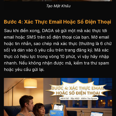
Tạo Mật Khẩu
Bước 4: Xác Thực Email Hoặc Số Điện Thoại
Sau khi điền xong, DAGA sẽ gửi một mã xác thực tới
email hoặc SMS trên số điện thoại của bạn. Mở email
hoặc tin nhắn, sao chép mã xác thực (thường là 6 chữ
số) và dán vào ô yêu cầu trên trang đăng ký. Mã xác
thực có hiệu lực trong vòng 10 phút, vì vậy hãy nhập
nhanh. Nếu không nhận được mã, kiểm tra thư spam
hoặc yêu cầu gửi lại.