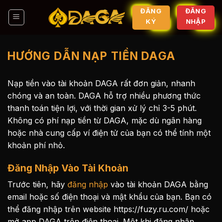
Bỏ
ĐĂNG
ĐĂNG
qua
KÝ
NHẬP
nội
dung
HƯỚNG DẪN NẠP TIỀN DAGA
Nạp tiền vào tài khoản DAGA rất đơn giản, nhanh
chóng và an toàn. DAGA hỗ trợ nhiều phương thức
thanh toán tiện lợi, với thời gian xử lý chỉ 3-5 phút.
Không có phí nạp tiền từ DAGA, mặc dù ngân hàng
hoặc nhà cung cấp ví điện tử của bạn có thể tính một
khoản phí nhỏ.
Đăng Nhập Vào Tài Khoản
Trước tiên, hãy
đăng nhập
vào tài khoản DAGA bằng
email hoặc số điện thoại và mật khẩu của bạn. Bạn có
thể đăng nhập trên website
https://fuzy.ru.com/
hoặc
mở app DAGA trên điện thoại. Một khi đăng nhập