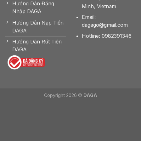
Hướng Dẫn Đăng
Minh, Vietnam
Nhập DAGA
Email:
Hướng Dẫn Nạp Tiền
dagago@gmail.com
DAGA
Hotline:
0982391346
Hướng Dẫn Rút Tiền
DAGA
Copyright 2026 ©
DAGA