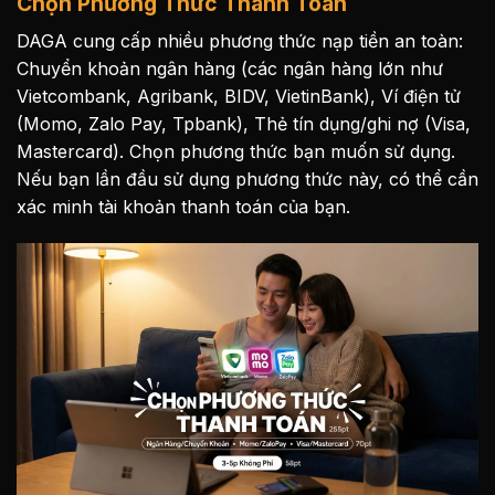
Chọn Phương Thức Thanh Toán
DAGA cung cấp nhiều phương thức nạp tiền an toàn:
Chuyển khoản ngân hàng (các ngân hàng lớn như
Vietcombank, Agribank, BIDV, VietinBank), Ví điện tử
(Momo, Zalo Pay, Tpbank), Thẻ tín dụng/ghi nợ (Visa,
Mastercard). Chọn phương thức bạn muốn sử dụng.
Nếu bạn lần đầu sử dụng phương thức này, có thể cần
xác minh tài khoản thanh toán của bạn.