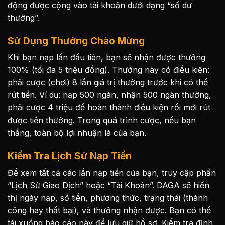
động được cộng vào tài khoản dưới dạng “số dư
thưởng”.
Sử Dụng Thưởng Chào Mừng
Khi bạn nạp lần đầu tiên, bạn sẽ nhận được thưởng
100% (tối đa 5 triệu đồng). Thưởng này có điều kiện:
phải cược (chơi) 8 lần giá trị thưởng trước khi có thể
rút tiền. Ví dụ: nạp 500 ngàn, nhận 500 ngàn thưởng,
phải cược 4 triệu để hoàn thành điều kiện rồi mới rút
được tiền thưởng. Trong quá trình cược, nếu bạn
thắng, toàn bộ lợi nhuận là của bạn.
Kiểm Tra Lịch Sử Nạp Tiền
Để xem tất cả các lần nạp tiền của bạn, truy cập phần
“Lịch Sử Giao Dịch” hoặc “Tài Khoản”. DAGA sẽ hiển
thị ngày nạp, số tiền, phương thức, trạng thái (thành
công hay thất bại), và thưởng nhận được. Bạn có thể
tải xuống báo cáo này để lưu giữ hồ sơ. Kiểm tra định