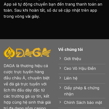
App sẽ tự động chuyển bạn đến trang thanh toán an
toàn. Sau khi hoàn tất, số dư sẽ cập nhật trên app
trong vòng vài giây.
Về chúng tôi
Giới thiệu
DAGA
là thương hiệu cá
Ceo Võ Hậu Điền
cược trực tuyến hàng
đầu châu Á, chuyên biệt
Liên hệ
về đá gà trực tuyến với
Giấy phép & chứng
lịch thi đấu dày đặc từ
nhận
các trường gà uy tín, kết
hợp cùng hệ sinh thái giải
Chính Sách bảo mật
trí đa dạng gồm casino,