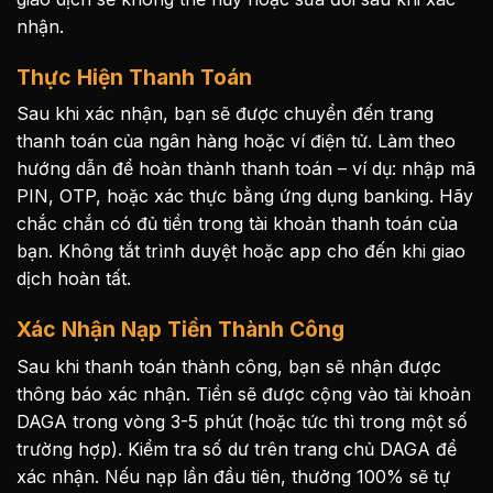
nhận.
Thực Hiện Thanh Toán
Sau khi xác nhận, bạn sẽ được chuyển đến trang
thanh toán của ngân hàng hoặc ví điện tử. Làm theo
hướng dẫn để hoàn thành thanh toán – ví dụ: nhập mã
PIN, OTP, hoặc xác thực bằng ứng dụng banking. Hãy
chắc chắn có đủ tiền trong tài khoản thanh toán của
bạn. Không tắt trình duyệt hoặc app cho đến khi giao
dịch hoàn tất.
Xác Nhận Nạp Tiền Thành Công
Sau khi thanh toán thành công, bạn sẽ nhận được
thông báo xác nhận. Tiền sẽ được cộng vào tài khoản
DAGA trong vòng 3-5 phút (hoặc tức thì trong một số
trường hợp). Kiểm tra số dư trên trang chủ DAGA để
xác nhận. Nếu nạp lần đầu tiên, thưởng 100% sẽ tự