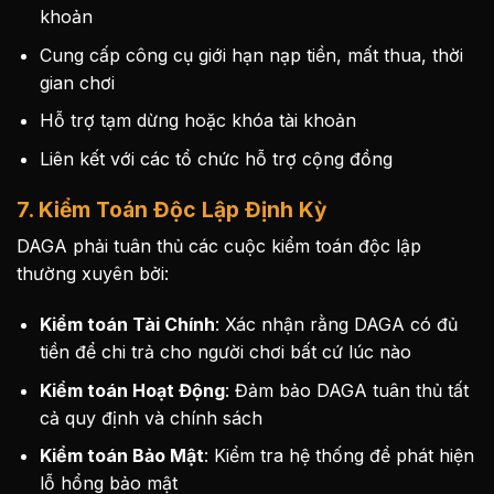
khoản
Cung cấp công cụ giới hạn nạp tiền, mất thua, thời
gian chơi
Hỗ trợ tạm dừng hoặc khóa tài khoản
Liên kết với các tổ chức hỗ trợ cộng đồng
7. Kiểm Toán Độc Lập Định Kỳ
DAGA phải tuân thủ các cuộc kiểm toán độc lập
thường xuyên bởi:
Kiểm toán Tài Chính
: Xác nhận rằng DAGA có đủ
tiền để chi trả cho người chơi bất cứ lúc nào
Kiểm toán Hoạt Động
: Đảm bảo DAGA tuân thủ tất
cả quy định và chính sách
Kiểm toán Bảo Mật
: Kiểm tra hệ thống để phát hiện
lỗ hổng bảo mật