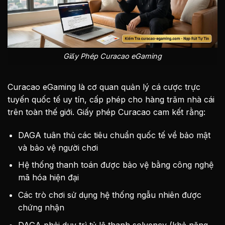
Giấy Phép Curacao eGaming
Curacao eGaming là cơ quan quản lý cá cược trực
tuyến quốc tế uy tín, cấp phép cho hàng trăm nhà cái
trên toàn thế giới. Giấy phép Curacao cam kết rằng:
DAGA tuân thủ các tiêu chuẩn quốc tế về bảo mật
và bảo vệ người chơi
Hệ thống thanh toán được bảo vệ bằng công nghệ
mã hóa hiện đại
Các trò chơi sử dụng hệ thống ngẫu nhiên được
chứng nhận
DAGA phải duy trì tỷ lệ thanh solvency (khả năng