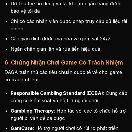
Dữ liệu thẻ tín dụng và tài khoản ngân hàng được
bảo vệ tối đa
Chỉ có các nhân viên được phép truy cập dữ liệu tài
chính
Các giao dịch được mã hóa và giám sát 24/7
Ngăn chặn gian lận và rửa tiền hiệu quả
6. Chứng Nhận Chơi Game Có Trách Nhiệm
DAGA tuân thủ các tiêu chuẩn quốc tế về chơi game
có trách nhiệm:
Responsible Gambling Standard (EGBA)
: Cung cấp
công cụ kiểm soát và hỗ trợ người chơi
Gambling Therapy
: Hợp tác với các tổ chức hỗ trợ
người bị vấn đề cá cược
GamCare
: Hỗ trợ người chơi có rủi ro phát triển