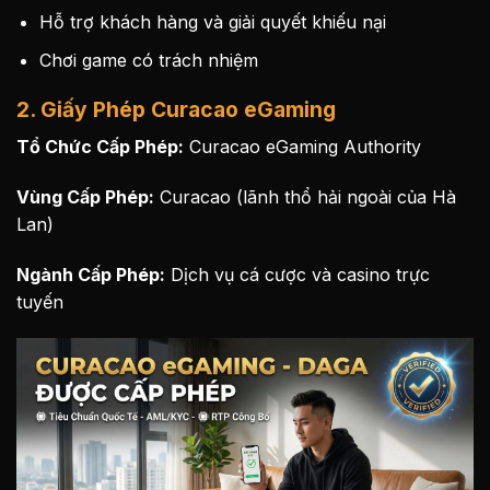
Hỗ trợ khách hàng và giải quyết khiếu nại
Chơi game có trách nhiệm
2. Giấy Phép Curacao eGaming
Tổ Chức Cấp Phép:
Curacao eGaming Authority
Vùng Cấp Phép:
Curacao (lãnh thổ hải ngoài của Hà
Lan)
Ngành Cấp Phép:
Dịch vụ cá cược và casino trực
tuyến