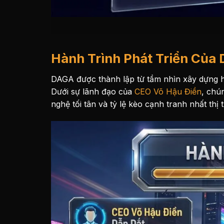
Hành Trình Phát Triển Của
DAGA được thành lập từ tầm nhìn xây dựng hệ 
Dưới sự lãnh đạo của
CEO Võ Hậu Điền
, chú
nghệ tối tân và tỷ lệ kèo cạnh tranh nhất th