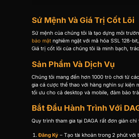
Sứ Mệnh Và Giá Trị Cốt Lõi
Sứ mệnh của chúng tôi là tạo dựng môi trườn
bảo mật
nghiêm ngặt với mã hóa SSL 128-bit,
Giá trị cốt lõi của chúng tôi là minh bạch, trá
Sản Phẩm Và Dịch Vụ
Chúng tôi mang đến hơn 1000 trò chơi từ cá
gia cá cược thể thao với hàng nghìn sự kiện m
tối ưu cho cả desktop và mobile, đảm bảo trả
Bắt Đầu Hành Trình Với DA
Quy trình tham gia tại DAGA rất đơn giản chỉ 
Đăng Ký
– Tạo tài khoản trong 2 phút với 