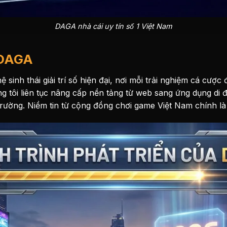
DAGA nhà cái uy tín số 1 Việt Nam
 DAGA
sinh thái giải trí số hiện đại, nơi mỗi trải nghiệm cá cược
ng tôi liên tục nâng cấp nền tảng từ web sang ứng dụng di 
ị trường. Niềm tin từ cộng đồng chơi game Việt Nam chính là