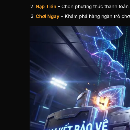
Nạp Tiền
– Chọn phương thức thanh toán a
Chơi Ngay
– Khám phá hàng ngàn trò chơi 