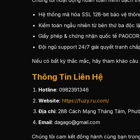
Chúng tôi hoạt động hoàn toàn minh bạch t
Hệ thống mã hóa SSL 128-bit bảo vệ thông
Kiểm toán ngẫu nhiên từ bên thứ ba độc l
Giấy phép & chứng nhận
quốc tế PAGCOR 
Đội ngũ support 24/7 giải quyết tranh ch
Nếu có bất kỳ thắc mắc, hãy tham khảo
câu 
Thông Tin Liên Hệ
Hotline
: 0982391346
Website
:
https://fuzy.ru.com/
Địa chỉ
: 288 Cách Mạng Tháng Tám, Phườn
Email
:
dagago@gmail.com
Chúng tôi cam kết đồng hành cùng bạn trong 