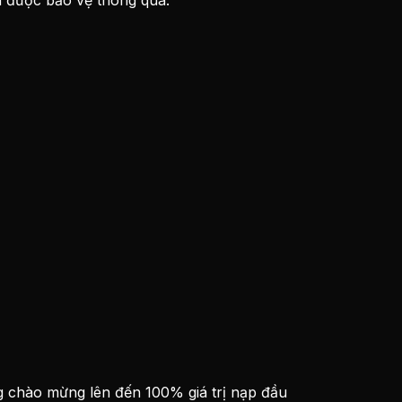
n được bảo vệ thông qua:
ng chào mừng lên đến 100% giá trị nạp đầu