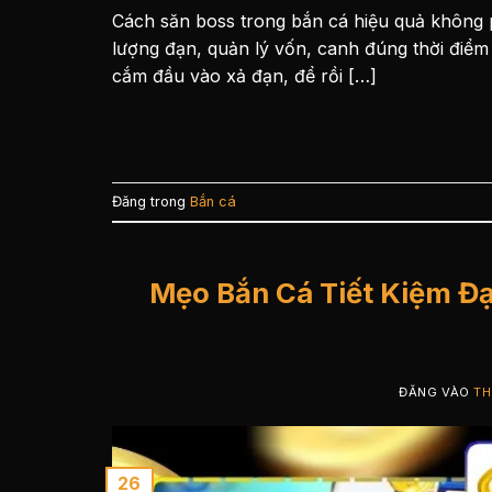
Cách săn boss trong bắn cá hiệu quả không ph
lượng đạn, quản lý vốn, canh đúng thời điểm 
cắm đầu vào xả đạn, để rồi […]
Đăng trong
Bắn cá
Mẹo Bắn Cá Tiết Kiệm Đạ
ĐĂNG VÀO
TH
26