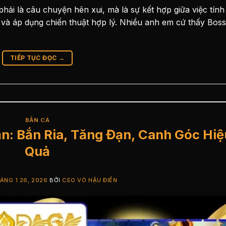
ải là câu chuyện hên xui, mà là sự kết hợp giữa việc tính
và áp dụng chiến thuật hợp lý. Nhiều anh em cứ thấy Boss 
TIẾP TỤC ĐỌC
→
BẮN CÁ
n: Bắn Ria, Tăng Đạn, Canh Góc Hiệ
Quả
ÁNG 1 26, 2026
BỞI
CEO VÕ HẬU ĐIỀN