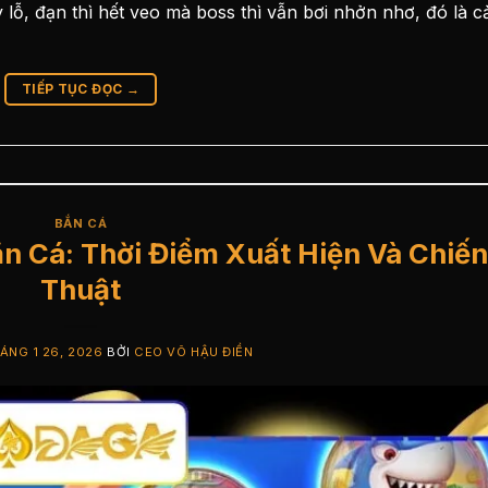
 lỗ, đạn thì hết veo mà boss thì vẫn bơi nhởn nhơ, đó là 
TIẾP TỤC ĐỌC
→
BẮN CÁ
n Cá: Thời Điểm Xuất Hiện Và Chiến
Thuật
ÁNG 1 26, 2026
BỞI
CEO VÕ HẬU ĐIỀN