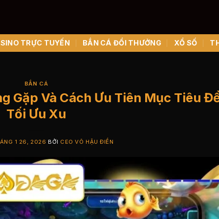
SINO TRỰC TUYẾN
BẮN CÁ ĐỔI THƯỞNG
XỔ SỐ
T
BẮN CÁ
g Gặp Và Cách Ưu Tiên Mục Tiêu Đ
Tối Ưu Xu
ÁNG 1 26, 2026
BỞI
CEO VÕ HẬU ĐIỀN