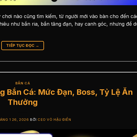
y chơi nào cũng tìm kiếm, từ người mới vào bàn cho đến cá
y chiêu như bắn ria, bắn tăng đạn, hay canh góc, nhưng để 
TIẾP TỤC ĐỌC
→
BẮN CÁ
 Bắn Cá: Mức Đạn, Boss, Tỷ Lệ Ăn
Thưởng
ÁNG 1 26, 2026
BỞI
CEO VÕ HẬU ĐIỀN