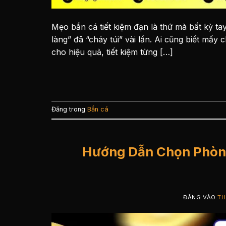
Mẹo bắn cá tiết kiệm đạn là thứ mà bất kỳ ta
làng” đã “cháy túi” vài lần. Ai cũng biết mấ
cho hiệu quả, tiết kiệm từng […]
Đăng trong
Bắn cá
Hướng Dẫn Chọn Phòng
ĐĂNG VÀO
TH